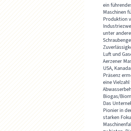
ein führende
Maschinen fü
Produktion v
Industriezwe
unter ander
Schraubengeb
Zuverlässigk
Luft und Gas
Aerzener Mas
USA, Kanada, 
Präsenz erm
eine Vielzah
Abwasserbeh
Biogas/Bio
Das Unterneh
Pionier in d
starken Foku
Maschinenfa