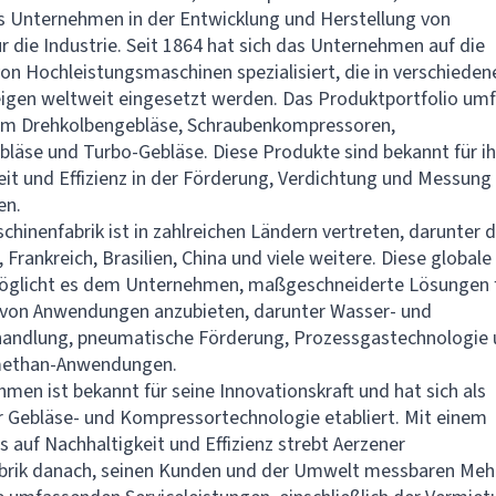
s Unternehmen in der Entwicklung und Herstellung von
r die Industrie. Seit 1864 hat sich das Unternehmen auf die
on Hochleistungsmaschinen spezialisiert, die in verschieden
igen weltweit eingesetzt werden. Das Produktportfolio um
em Drehkolbengebläse, Schraubenkompressoren,
läse und Turbo-Gebläse. Diese Produkte sind bekannt für ih
eit und Effizienz in der Förderung, Verdichtung und Messung
en.
chinenfabrik ist in zahlreichen Ländern vertreten, darunter d
Frankreich, Brasilien, China und viele weitere. Diese globale
öglicht es dem Unternehmen, maßgeschneiderte Lösungen 
l von Anwendungen anzubieten, darunter Wasser- und
andlung, pneumatische Förderung, Prozessgastechnologie
methan-Anwendungen.
men ist bekannt für seine Innovationskraft und hat sich als
er Gebläse- und Kompressortechnologie etabliert. Mit einem
s auf Nachhaltigkeit und Effizienz strebt Aerzener
brik danach, seinen Kunden und der Umwelt messbaren Meh