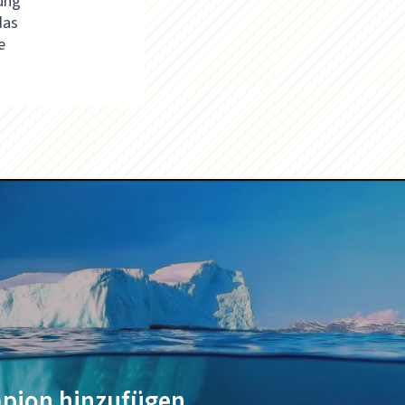
tung
das
e
pion hinzufügen