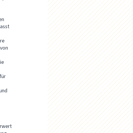
en
fasst
re
 von
ie
für
 und
rwert