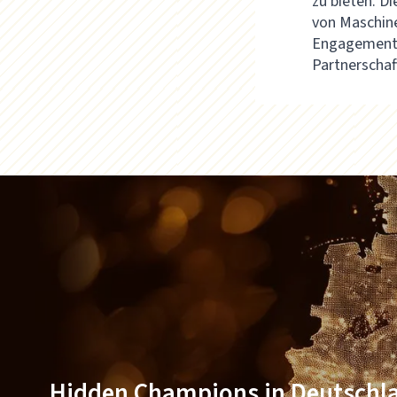
zu bieten. D
von Maschine
Engagement 
Partnerschaf
Hidden Champions in Deutschl