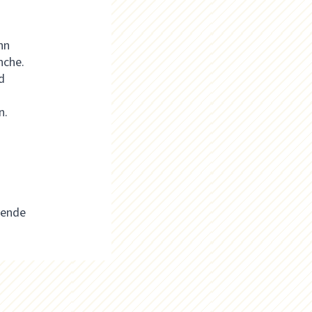
hn
nche.
d
n.
sende