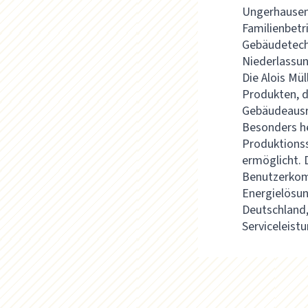
Ungerhausen,
Familienbetr
Gebäudetechn
Niederlassun
Die Alois Mü
Produkten, d
Gebäudeausr
Besonders he
Produktionss
ermöglicht. 
Benutzerkomf
Energielösun
Deutschland,
Serviceleist