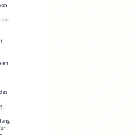
von
ndes
it
elen
 das
g,
itung
für