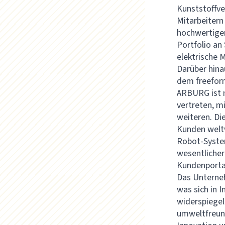
Kunststoffve
Mitarbeitern
hochwertige
Portfolio an
elektrische M
Darüber hina
dem freeform
ARBURG ist n
vertreten, m
weiteren. Di
Kunden welt
Robot-Syste
wesentlicher
Kundenportal
Das Unterneh
was sich in 
widerspiegel
umweltfreund