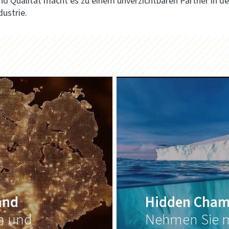
nd Qualität macht es zu einem unverzichtbaren Partner in de
dustrie.
and
Hidden Cham
on und
Nehmen Sie m