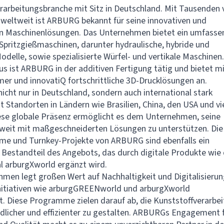
rarbeitungsbranche mit Sitz in Deutschland. Mit Tausenden 
 weltweit ist ARBURG bekannt für seine innovativen und
n Maschinenlösungen. Das Unternehmen bietet ein umfasse
 Spritzgießmaschinen, darunter hydraulische, hybride und
odelle, sowie spezialisierte Würfel- und vertikale Maschinen.
us ist ARBURG in der additiven Fertigung tätig und bietet m
er und innovatiQ fortschrittliche 3D-Drucklösungen an.
icht nur in Deutschland, sondern auch international stark
it Standorten in Ländern wie Brasilien, China, den USA und vi
ese globale Präsenz ermöglicht es dem Unternehmen, seine
weit mit maßgeschneiderten Lösungen zu unterstützen. Die
me und Turnkey-Projekte von ARBURG sind ebenfalls ein
 Bestandteil des Angebots, das durch digitale Produkte wie
 arburgXworld ergänzt wird.
men legt großen Wert auf Nachhaltigkeit und Digitalisierun
Initiativen wie arburgGREENworld und arburgXworld
t. Diese Programme zielen darauf ab, die Kunststoffverarbe
licher und effizienter zu gestalten. ARBURGs Engagement 