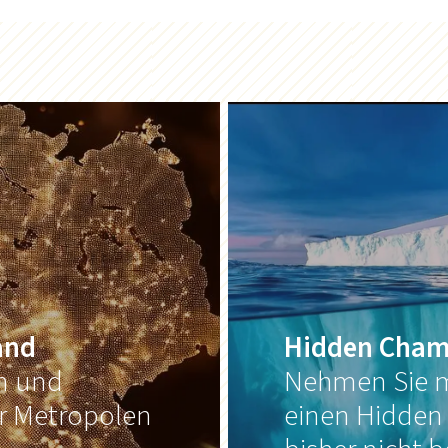
and
Hidden Cham
on und
Nehmen Sie m
er Metropolen
einen Hidden