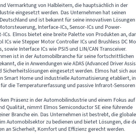
nd Vermarktung von Halbleitern, die hauptsächlich in der
ustrie eingesetzt werden. Das Unternehmen hat seinen
 Deutschland und ist bekannt für seine innovativen Lösungen
Motorsteuerung, Interface-ICs, Sensor-ICs und Power-
Cs. Elmos bietet eine breite Palette von Produkten an, da
l ICs wie Stepper Motor Controller ICs und Brushless DC Mo
Cs, sowie Interface ICs wie PSI5 und LIN/CAN Transceiver.
men ist in der Automobilbranche für seine fortschrittlichen
ekannt, die in Anwendungen wie ADAS (Advanced Driver Assi
 Sicherheitslösungen eingesetzt werden. Elmos hat sich auc
n Smart Home und industrielle Automatisierung etabliert, 
für die Temperaturerfassung und passive Infrarot-Sensoren
arken Präsenz in der Automobilindustrie und einem Fokus auf
nd Qualität, nimmt Elmos Semiconductor SE eine führende
seiner Branche ein. Das Unternehmen ist bestrebt, die global
m Automobilsektor zu bedienen und bietet Lösungen, die d
n an Sicherheit, Komfort und Effizienz gerecht werden.