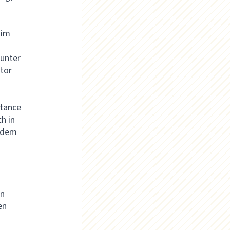
 im
runter
tor
stance
h in
indem
en
en