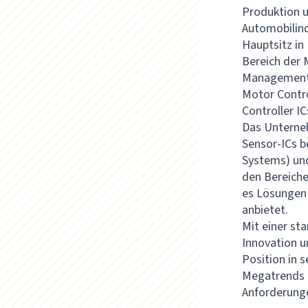
Produktion u
Automobilind
Hauptsitz in
Bereich der 
Management-I
Motor Contro
Controller I
Das Unterneh
Sensor-ICs b
Systems) und
den Bereiche
es Lösungen 
anbietet.
Mit einer st
Innovation u
Position in 
Megatrends i
Anforderunge