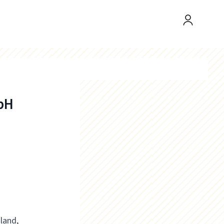
mbH
land,