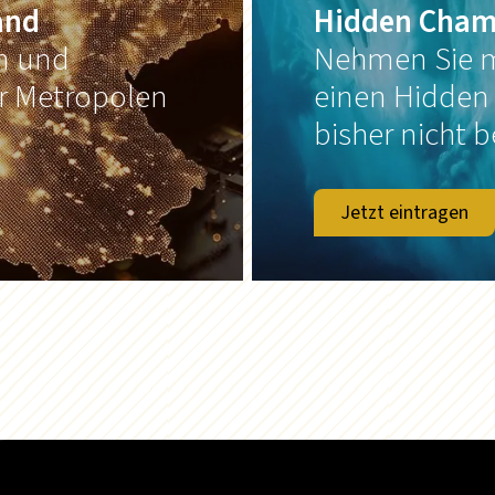
and
Hidden Cham
on und
Nehmen Sie m
er Metropolen
einen Hidden
bisher nicht b
Jetzt eintragen