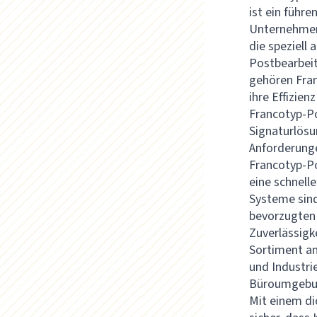
ist ein führ
Unternehmen 
die speziell
Postbearbei
gehören Fran
ihre Effizien
Francotyp-Po
Signaturlös
Anforderung
Francotyp-Po
eine schnell
Systeme sind
bevorzugten 
Zuverlässigk
Sortiment an
und Industri
Büroumgebun
Mit einem di