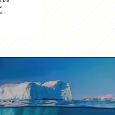
. Die
e
 der