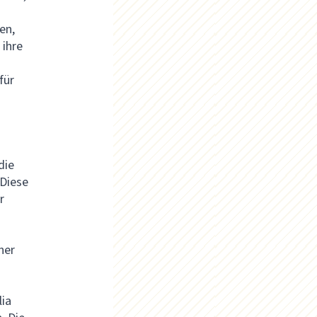
en,
 ihre
für
die
 Diese
r
ner
lia