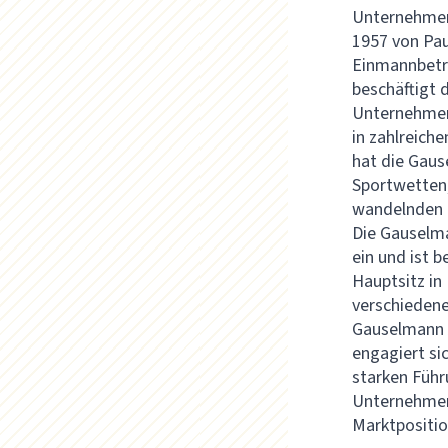
Unternehmen 
1957 von Pa
Einmannbetri
beschäftigt 
Unternehmen 
in zahlreich
hat die Gaus
Sportwetten,
wandelnden 
Die Gauselma
ein und ist 
Hauptsitz in
verschiedene
Gauselmann A
engagiert si
starken Führ
Unternehmen
Marktpositio