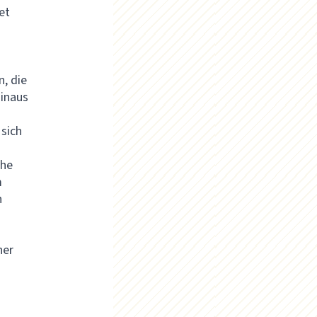
et
, die
hinaus
sich
che
m
n
ner