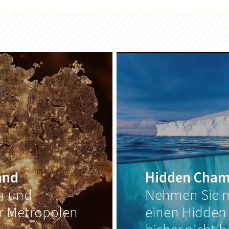
and
Hidden Cham
on und
Nehmen Sie m
er Metropolen
einen Hidden