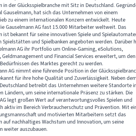
in der Glücksspielbranche mit Sitz in Deutschland. Gegründ
ul Gauselmann, hat sich das Unternehmen von einem
eb zu einem internationalen Konzern entwickelt. Heute
die Gauselmann AG fast 15.000 Mitarbeiter weltweit. Das
ist bekannt für seine innovativen Spiele und Spielautomaten
en Spielstätten und Spielbanken angeboten werden. Darüber 
elmann AG ihr Portfolio um Online-Gaming, eSolutions,
 Geldmanagement und Financial Services erweitert, um den 
Bedürfnissen des Marktes gerecht zu werden.
nn AG nimmt eine führende Position in der Glücksspielbran
bekannt für ihre hohe Qualität und Zuverlässigkeit. Neben de
 Deutschland betreibt das Unternehmen weitere Standorte i
n Ländern, um seine internationale Präsenz zu stärken. Die
G legt großen Wert auf verantwortungsvolles Spielen und
ch aktiv im Bereich Verbraucherschutz und Prävention. Mit ei
ungsmannschaft und motivierten Mitarbeitern setzt das
 auf nachhaltiges Wachstum und Innovation, um seine
n weiter auszubauen.