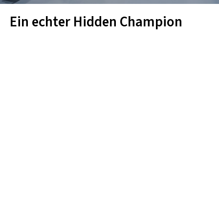
Ein echter Hidden Champion
Präzisionswerkzeuge für höchste Ansprüche: Mit
Innovationskraft, technologischem Know-how und
einem starken Team ist die Paul Horn GmbH der
führende Experte für Zerspanungstechnik.
Historie