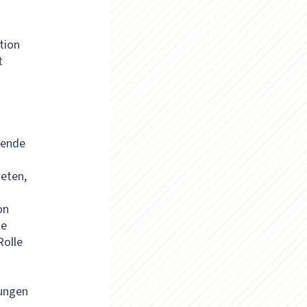
tion
t
sende
eten,
on
ne
Rolle
tungen