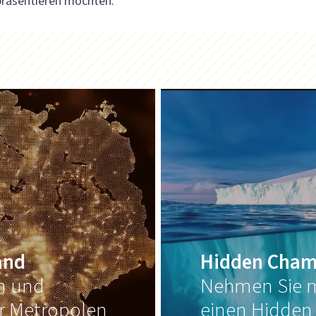
präsentieren möchten.
and
Hidden Cham
on und
Nehmen Sie m
er Metropolen
einen Hidden