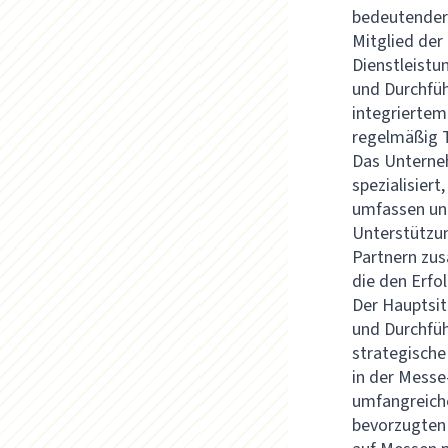
bedeutender 
Mitglied de
Dienstleistu
und Durchfüh
integrierte
regelmäßig 
Das Unterneh
spezialisiert
umfassen unt
Unterstützun
Partnern zus
die den Erfol
Der Hauptsit
und Durchfüh
strategische
in der Messe
umfangreich
bevorzugten 