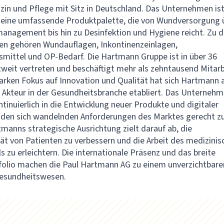
zin und Pflege mit Sitz in Deutschland. Das Unternehmen is
seine umfassende Produktpalette, die von Wundversorgung 
anagement bis hin zu Desinfektion und Hygiene reicht. Zu 
en gehören Wundauflagen, Inkontinenzeinlagen,
smittel und OP-Bedarf. Die Hartmann Gruppe ist in über 36
weit vertreten und beschäftigt mehr als zehntausend Mitarb
arken Fokus auf Innovation und Qualität hat sich Hartmann a
Akteur in der Gesundheitsbranche etabliert. Das Unterneh
ntinuierlich in die Entwicklung neuer Produkte und digitaler
 den sich wandelnden Anforderungen des Marktes gerecht z
manns strategische Ausrichtung zielt darauf ab, die
ät von Patienten zu verbessern und die Arbeit des medizinis
s zu erleichtern. Die internationale Präsenz und das breite
olio machen die Paul Hartmann AG zu einem unverzichtbare
Gesundheitswesen.