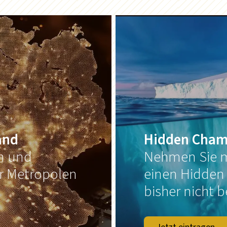
and
Hidden Cham
on und
Nehmen Sie m
er Metropolen
einen Hidden
bisher nicht b