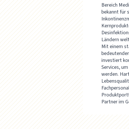
Bereich Medi
bekannt für 
Inkontinenzm
Kernprodukt
Desinfektion
Ländern welt
Mit einem st
bedeutender 
investiert ko
Services, um
werden. Hart
Lebensqualit
Fachpersonal
Produktportf
Partner im 