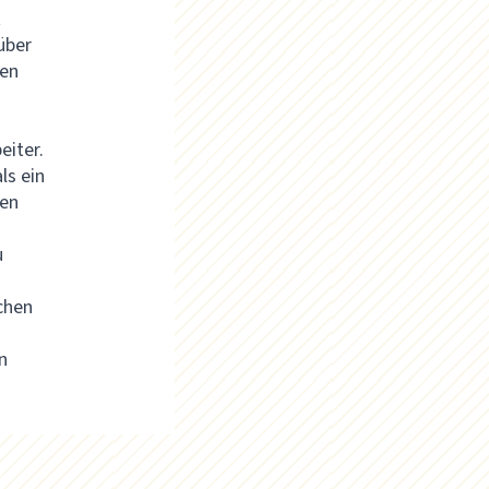
t
über
den
eiter.
ls ein
men
u
chen
n