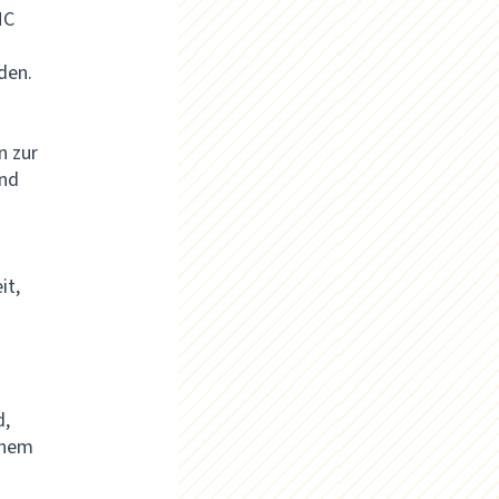
MC
den.
n zur
ind
it,
d,
inem