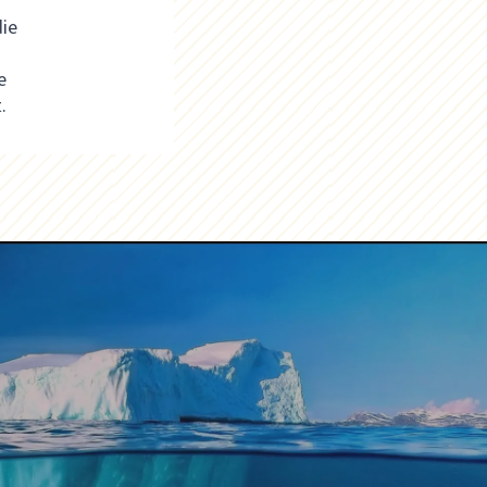
die
e
.