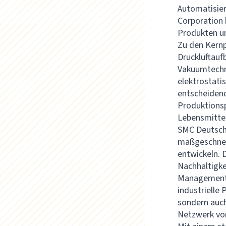
Automatisier
Corporation 
Produkten un
Zu den Kernp
Druckluftauf
Vakuumtechn
elektrostati
entscheidend
Produktionsp
Lebensmittel
SMC Deutschl
maßgeschnei
entwickeln. 
Nachhaltigke
Management S
industrielle 
sondern auch
Netzwerk vo