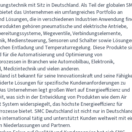
ungstechnik mit Sitz in Deutschland. Als Teil der globalen S
bietet das Unternehmen ein umfangreiches Portfolio an
d Lösungen, die in verschiedenen Industrien Anwendung fin
rodukten gehören pneumatische und elektrische Antriebe,
bereitungssysteme, Wegeventile, Verbindungselemente,
ik, Mediensteuerung, Sensoren und Schalter sowie Lösunge
schen Entladung und Temperaturregelung. Diese Produkte s
 für die Automatisierung und Optimierung von
rozessen in Branchen wie Automobilbau, Elektronik,
, Medizintechnik und vielen anderen.
and ist bekannt für seine Innovationskraft und seine Fähigke
derte Lösungen für spezifische Kundenanforderungen zu
Das Unternehmen legt großen Wert auf Energieeffizienz und
it, was sich in der Entwicklung von Produkten wie dem Air
ystem widerspiegelt, das höchste Energieeffizienz für
Prozesse bietet. SMC Deutschland ist nicht nur in Deutschlan
 international tätig und unterstützt Kunden weltweit mit e
n Niederlassungen und Partnern.