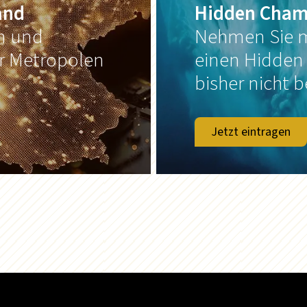
and
Hidden Cham
on und
Nehmen Sie m
er Metropolen
einen Hidden
bisher nicht b
Jetzt eintragen