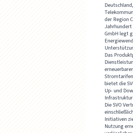
Deutschland,
Telekommunik
der Region C
Jahrhundert 
GmbH legt gr
Energiewend
Unterstützun
Das Produktp
Dienstleistu
erneuerbare
Stromtarifen 
bietet die S
Up- und Down
Infrastruktu
Die SVO Vert
einschließli
Initiativen 
Nutzung erne