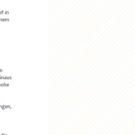
f in
einem
n
hinaus
hohe
ngen,