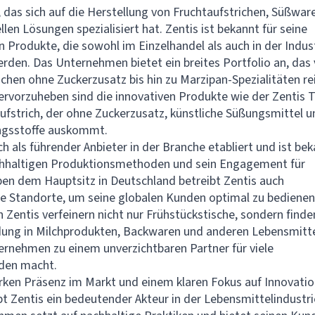
 das sich auf die Herstellung von Fruchtaufstrichen, Süßwar
llen Lösungen spezialisiert hat. Zentis ist bekannt für seine
 Produkte, die sowohl im Einzelhandel als auch in der Indus
rden. Das Unternehmen bietet ein breites Portfolio an, das
ichen ohne Zuckerzusatz bis hin zu Marzipan-Spezialitäten re
rvorzuheben sind die innovativen Produkte wie der Zentis T
ufstrich, der ohne Zuckerzusatz, künstliche Süßungsmittel u
ngsstoffe auskommt.
ch als führender Anbieter in der Branche etabliert und ist be
achhaltigen Produktionsmethoden und sein Engagement für
ben dem Hauptsitz in Deutschland betreibt Zentis auch
le Standorte, um seine globalen Kunden optimal zu bedienen
 Zentis verfeinern nicht nur Frühstückstische, sondern finde
ung in Milchprodukten, Backwaren und anderen Lebensmitte
rnehmen zu einem unverzichtbaren Partner für viele
nden macht.
arken Präsenz im Markt und einem klaren Fokus auf Innovati
ibt Zentis ein bedeutender Akteur in der Lebensmittelindustri