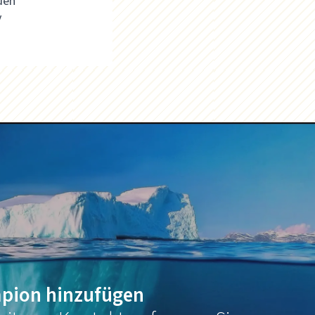
den
v
pion hinzufügen