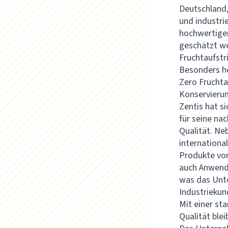
Deutschland,
und industrie
hochwertigen
geschätzt we
Fruchtaufstr
Besonders he
Zero Fruchta
Konservieru
Zentis hat si
für seine n
Qualität. Ne
internationa
Produkte von
auch Anwend
was das Unte
Industrieku
Mit einer st
Qualität ble