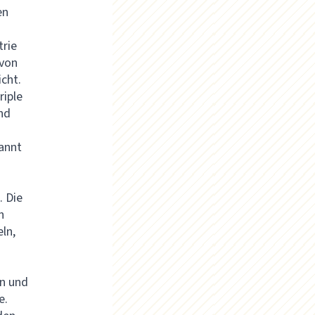
en
trie
 von
icht.
riple
nd
kannt
. Die
n
ln,
on und
e.