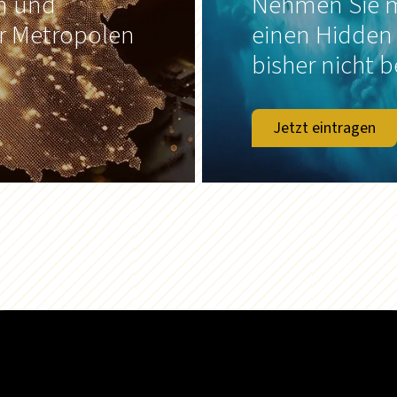
on und
Nehmen Sie m
er Metropolen
einen Hidden
bisher nicht b
Jetzt eintragen