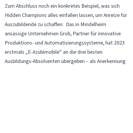
Zum Abschluss noch ein konkretes Beispiel, was sich
Hidden Champions alles einfallen lassen, um Anreize für
Auszubildende zu schaffen: Das in Mindelheim
ansässige Unternehmen
Grob
, Partner für innovative
Produktions- und Automatisierungssysteme, hat 2023
erstmals „E-Azubimobile“ an die drei besten
Ausbildungs-Absolventen übergeben – als Anerkennung
für ihre Leistung. Die jungen Menschen können jeweils
sechs Monate Fahrspaß genießen, auf ihren
Arbeitswegen ebenso wie auf privaten Touren. Grob
trägt alle Kosten. Und profitiert vom Werbeeffekt: Denn
die Fahrzeuge, die auch in diesem Jahr wieder
bereitstehen, sind mit dem Schriftzug „Grob
Ausbildung“ gebrandet.