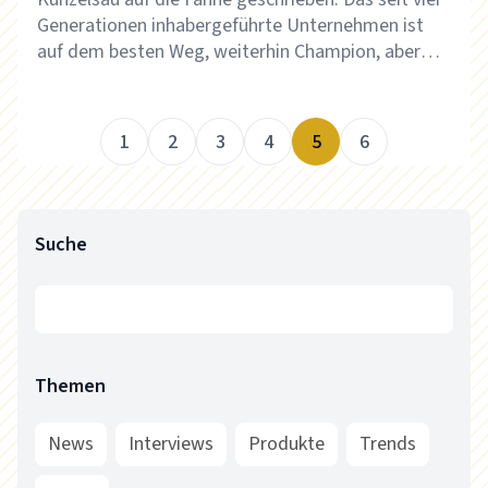
Generationen inhabergeführte Unternehmen ist
auf dem besten Weg, weiterhin Champion, aber
nicht mehr „Hidden“ zu sein. Mit
außergewöhnlichem Marketing gelang es, ein
sympathisches öffentliches Image aufzubauen, das
1
2
3
4
5
6
offenbar gleichermaßen Fachkräfte wie Kunden
anzieht.
Suche
Themen
News
Interviews
Produkte
Trends